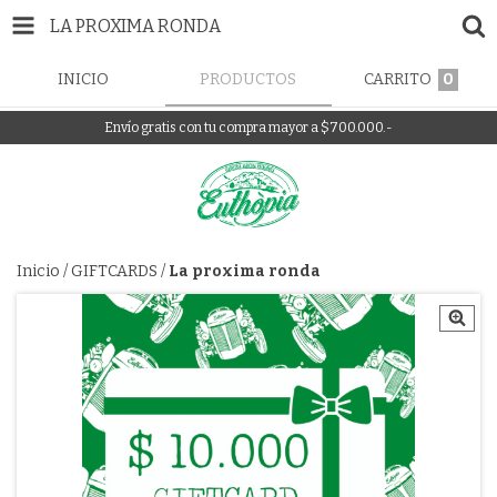
LA PROXIMA RONDA
INICIO
PRODUCTOS
CARRITO
0
Envío gratis con tu compra mayor a $700.000.-
Inicio
/
GIFTCARDS
/
La proxima ronda