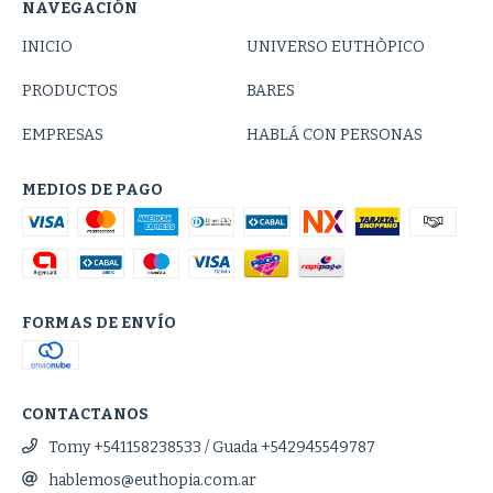
NAVEGACIÓN
INICIO
UNIVERSO EUTHÒPICO
PRODUCTOS
BARES
EMPRESAS
HABLÁ CON PERSONAS
MEDIOS DE PAGO
FORMAS DE ENVÍO
CONTACTANOS
Tomy +541158238533 / Guada +542945549787
hablemos@euthopia.com.ar