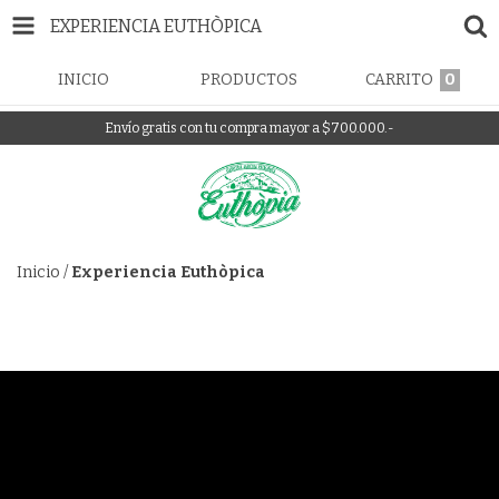
EXPERIENCIA EUTHÒPICA
INICIO
PRODUCTOS
CARRITO
0
Envío gratis con tu compra mayor a $700.000.-
Inicio
/
Experiencia Euthòpica