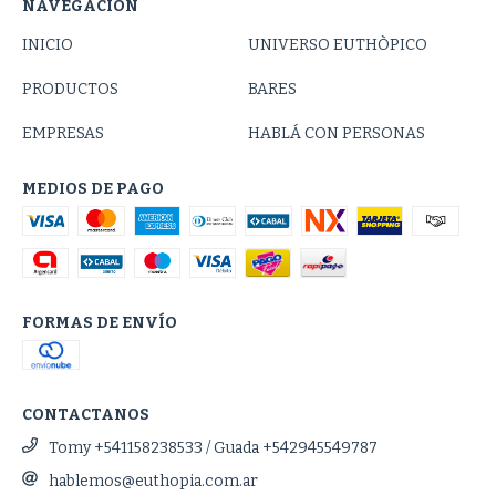
NAVEGACIÓN
INICIO
UNIVERSO EUTHÒPICO
PRODUCTOS
BARES
EMPRESAS
HABLÁ CON PERSONAS
MEDIOS DE PAGO
FORMAS DE ENVÍO
CONTACTANOS
Tomy +541158238533 / Guada +542945549787
hablemos@euthopia.com.ar