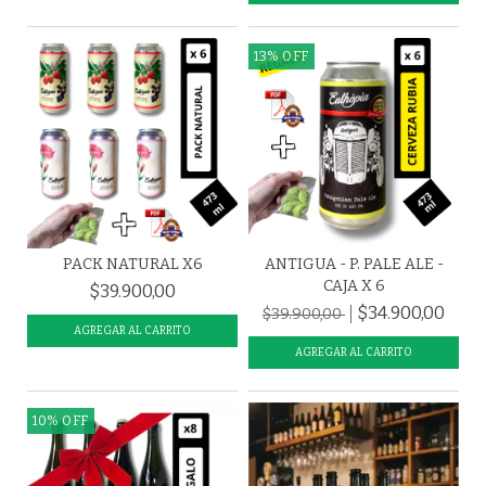
13
%
OFF
PACK NATURAL X6
ANTIGUA - P. PALE ALE -
CAJA X 6
$39.900,00
$34.900,00
$39.900,00
10
%
OFF