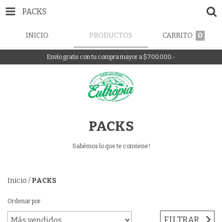
PACKS
INICIO
PRODUCTOS
CARRITO
0
Envío gratis con tu compra mayor a $700.000.-
PACKS
Sabémos lo que te conviene!
Inicio
/
PACKS
Ordenar por
FILTRAR